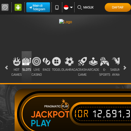
Main di
MASUK
DAFTAR
Telegram
HOT
SLOTS
LIVE
RACE
TOGEL
OLAHRAGA
CRASH
ARCADE
E-
SABUNG
PROM
GAMES
CASINO
GAME
SPORTS
AYAM
IDR
12,691,
JACKPOT
PLAY