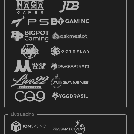
Live Casino