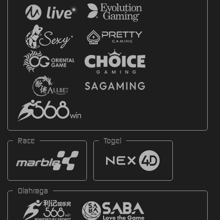
Race
Togel
Olahraga