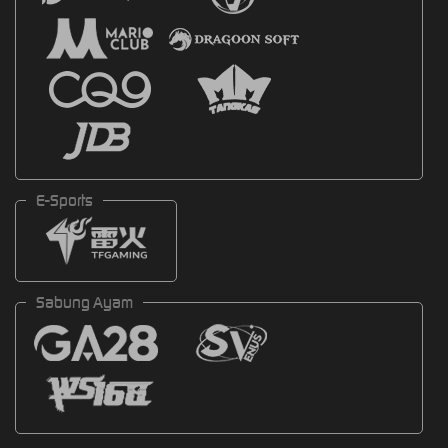
E-Sports
Sabung Ayam