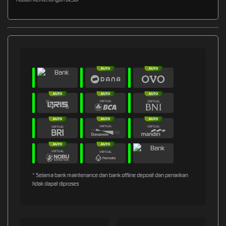
* Selama bank maintenance dan bank offline deposit dan penarikan
tidak dapat diproses