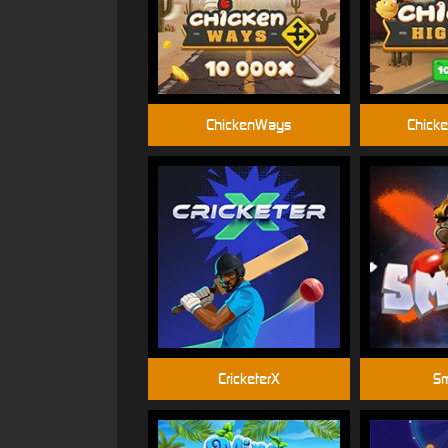
ChickenWays
Chick
CricketerX
S