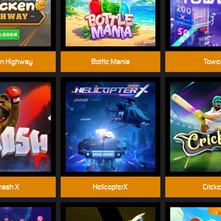
en Highway
Bottle Mania
Towe
mash X
HelicopterX
Crick