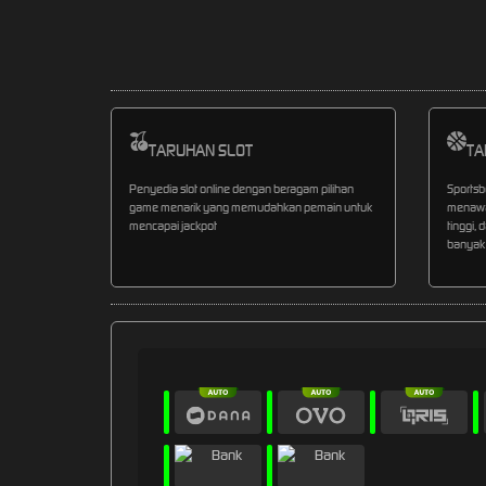
TARUHAN SLOT
TA
Penyedia slot online dengan beragam pilihan
Sportsb
game menarik yang memudahkan pemain untuk
menawar
mencapai jackpot
tinggi,
banyak 