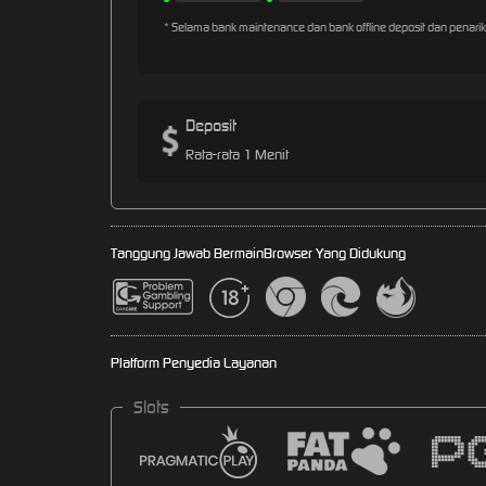
* Selama bank maintenance dan bank offline deposit dan penarik
Deposit
Rata-rata 1 Menit
Tanggung Jawab Bermain
Browser Yang Didukung
Platform Penyedia Layanan
Slots