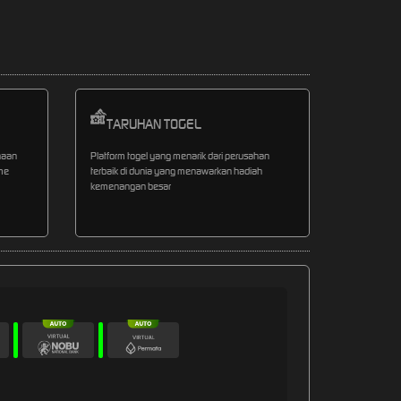
TARUHAN TOGEL
haan
Platform togel yang menarik dari perusahan
ame
terbaik di dunia yang menawarkan hadiah
kemenangan besar