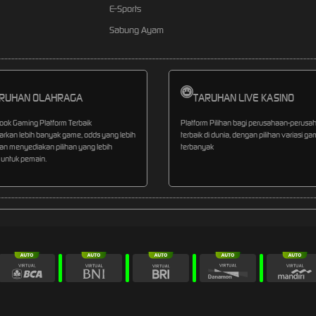
E-Sports
Sabung Ayam
RUHAN OLAHRAGA
TARUHAN LIVE KASINO
ook Gaming Platform Terbaik
Platform Pilihan bagi perusahaan-perusa
kan lebih banyak game, odds yang lebih
terbaik di dunia, dengan pilihan variasi g
 dan menyediakan pilihan yang lebih
terbanyak
untuk pemain.