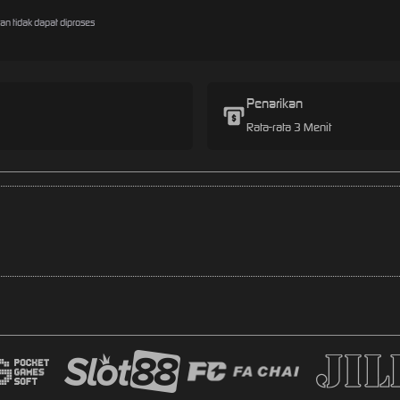
an tidak dapat diproses
Penarikan
Rata-rata 3 Menit