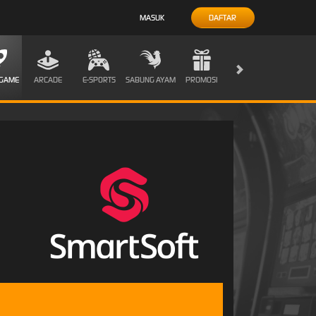
MASUK
DAFTAR
 GAME
ARCADE
E-SPORTS
SABUNG AYAM
PROMOSI