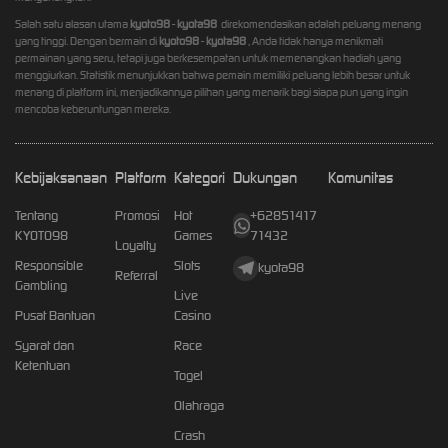
Salah satu alasan utama
kyoto98
-
kyota98
direkomendasikan adalah peluang menang
yang tinggi. Dengan bermain di
kyoto98
-
kyota98
, Anda tidak hanya menikmati
permainan yang seru, tetapi juga berkesempatan untuk memenangkan hadiah yang
menggiurkan. Statistik menunjukkan bahwa pemain memiliki peluang lebih besar untuk
menang di platform ini, menjadikannya pilihan yang menarik bagi siapa pun yang ingin
mencoba keberuntungan mereka.
Kebijaksanaan
Platform
Kategori
Dukungan
Komunitas
Tentang
Promosi
Hot
+62851417
KYOTO98
Games
71432
Loyalty
Responsible
Slots
kyota98
Referral
Gambling
Live
Pusat Bantuan
Casino
Syarat dan
Race
Ketentuan
Togel
Olahraga
Crash