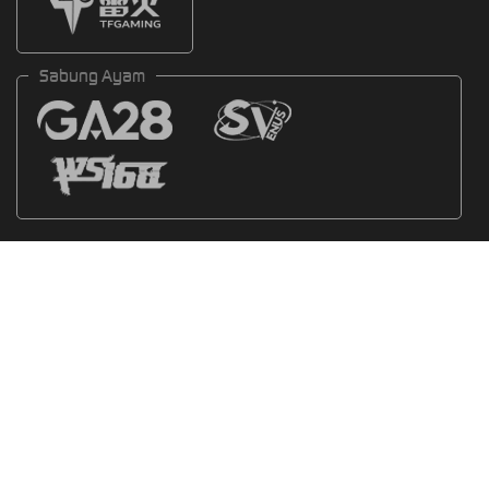
Sabung Ayam