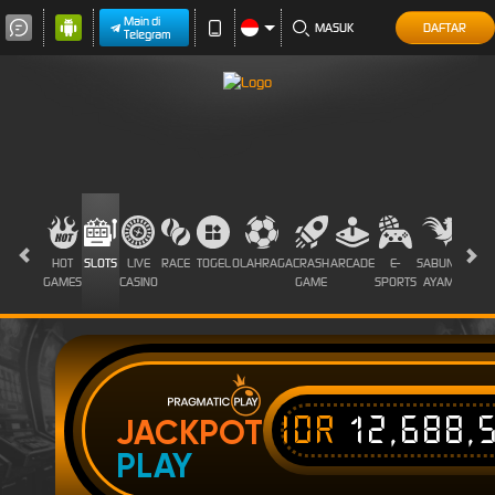
Main di
MASUK
DAFTAR
Telegram
HOT
SLOTS
LIVE
RACE
TOGEL
OLAHRAGA
CRASH
ARCADE
E-
SABUNG
PROM
GAMES
CASINO
GAME
SPORTS
AYAM
IDR
12,688,
JACKPOT
PLAY