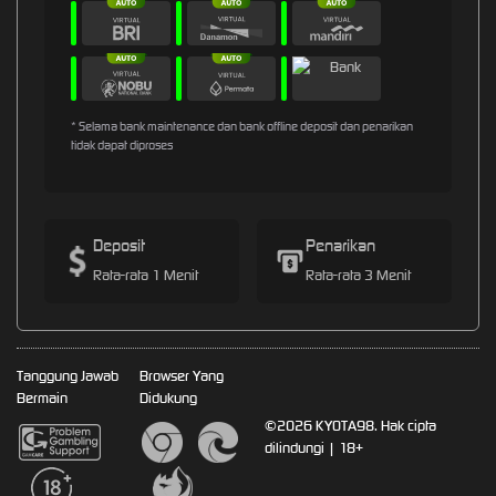
* Selama bank maintenance dan bank offline deposit dan penarikan
tidak dapat diproses
Deposit
Penarikan
Rata-rata 1 Menit
Rata-rata 3 Menit
Tanggung Jawab
Browser Yang
Bermain
Didukung
©2026 KYOTA98. Hak cipta
dilindungi | 18+