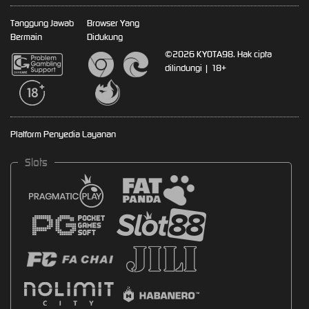
Tanggung Jawab
Browser Yang
Bermain
Didukung
©2026 KYOTA98. Hak cipta
dilindungi | 18+
Platform Penyedia Layanan
Slots