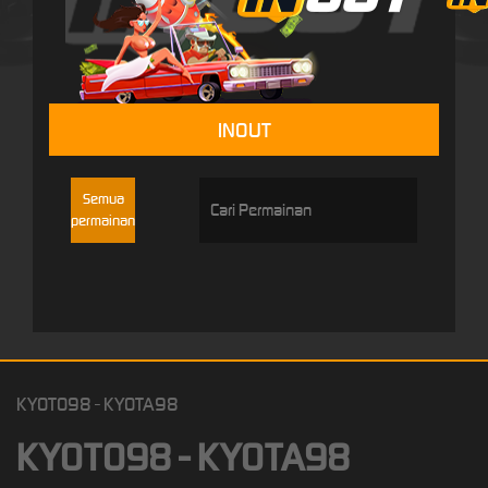
INOUT
Semua
permainan
KYOTO98 - KYOTA98
KYOTO98 - KYOTA98