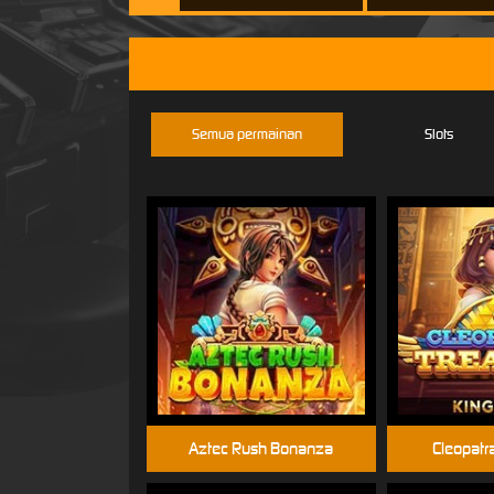
Semua permainan
Slots
Aztec Rush Bonanza
Cleopatr