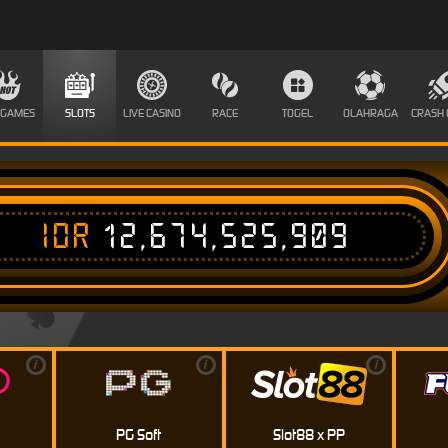
 GAMES
SLOTS
LIVE CASINO
RACE
TOGEL
OLAHRAGA
CRASH
IDR
12,674,525,909
i
i
i
a
PG Soft
Slot88 x PP