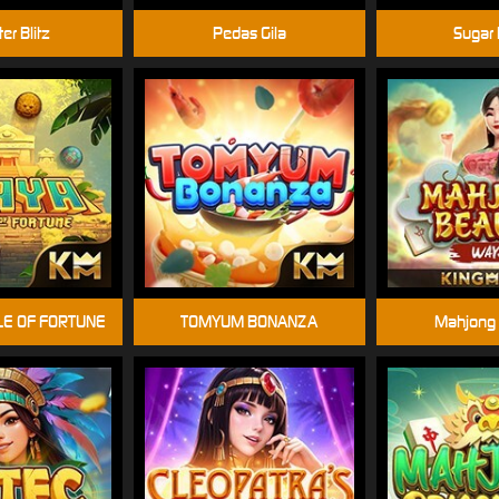
er Blitz
Pedas Gila
Sugar 
E OF FORTUNE
TOMYUM BONANZA
Mahjong