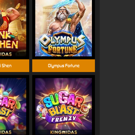
Starlight Princess
i Shen
Olympus Fortune