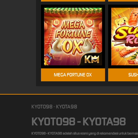
MEGA FORTUNE OX
SUSH
KYOTO98 - KYOTA98
KYOTO98 - KYOTA98
KYOTO98 - KYOTA98 adalah situs resmi yang di rekomendasi untuk berma