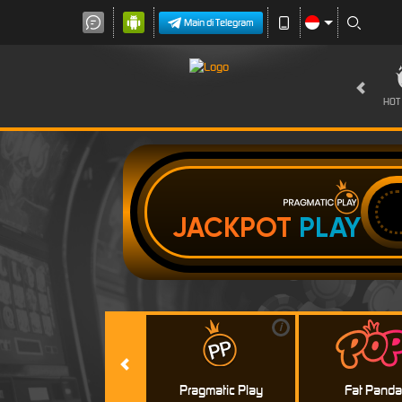
Main di Telegram
HOT
JACKPOT
PLAY
i
Pragmatic Play
Fat Pand