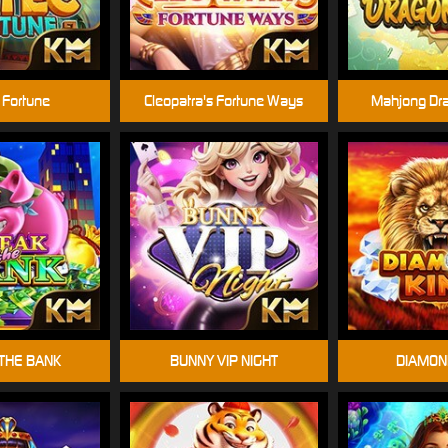
 Fortune
Cleopatra's Fortune Ways
Mahjong Dr
THE BANK
BUNNY VIP NIGHT
DIAMON