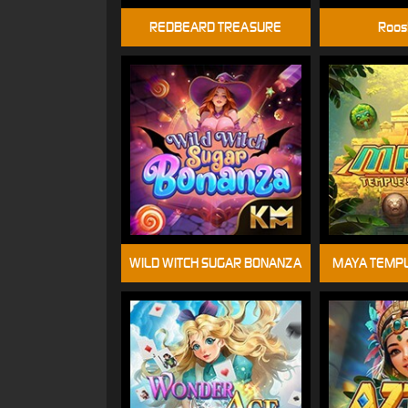
REDBEARD TREASURE
Roost
WILD WITCH SUGAR BONANZA
MAYA TEMPL