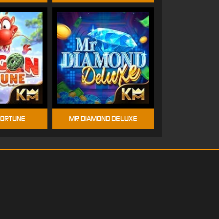
FORTUNE
MR DIAMOND DELUXE