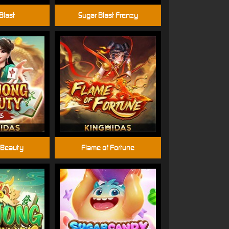
Blast
Sugar Blast Frenzy
 Beauty
Flame of Fortune