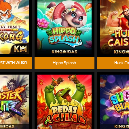
HEAVENLY FEAST WITH WUKONG
Hippo Splash
Hunk Ca