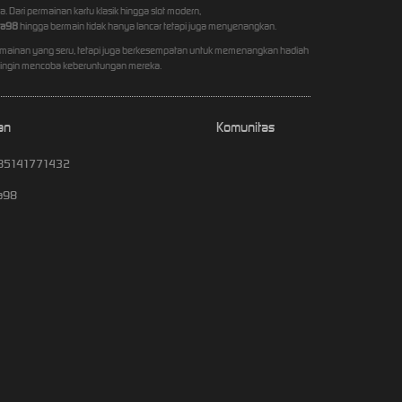
Dari permainan kartu klasik hingga slot modern,
ta98
hingga bermain tidak hanya lancar tetapi juga menyenangkan.
rmainan yang seru, tetapi juga berkesempatan untuk memenangkan hadiah
ng ingin mencoba keberuntungan mereka.
an
Komunitas
85141771432
a98