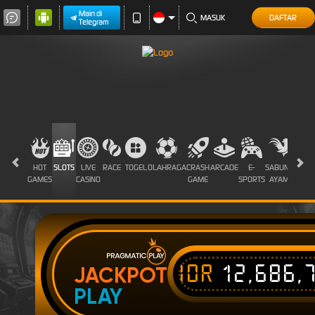
Main di
MASUK
DAFTAR
Telegram
HOT
SLOTS
LIVE
RACE
TOGEL
OLAHRAGA
CRASH
ARCADE
E-
SABUNG
PROM
GAMES
CASINO
GAME
SPORTS
AYAM
IDR
12,686,
JACKPOT
PLAY