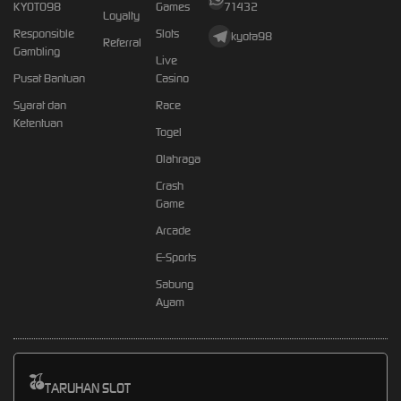
KYOTO98
Games
71432
Loyalty
Responsible
Slots
kyota98
Referral
Gambling
Live
Pusat Bantuan
Casino
Syarat dan
Race
Ketentuan
Togel
Olahraga
Crash
Game
Arcade
E-Sports
Sabung
Ayam
TARUHAN SLOT