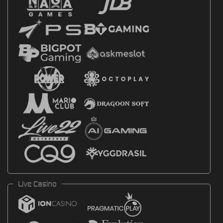
Live Casino