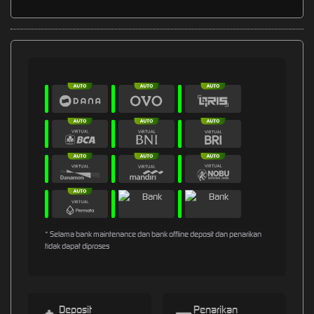
* Selama bank maintenance dan bank offline deposit dan penarikan
tidak dapat diproses
Deposit
Penarikan