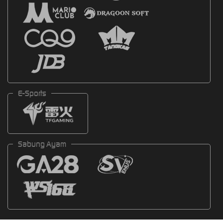
E-Sports
Sabung Ayam