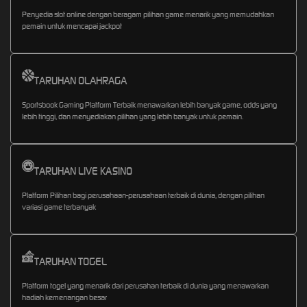
Penyedia slot online dengan beragam pilihan game menarik yang memudahkan
pemain untuk mencapai jackpot
TARUHAN OLAHRAGA
Sportsbook Gaming Platform Terbaik menawarkan lebih banyak game, odds yang
lebih tinggi, dan menyediakan pilihan yang lebih banyak untuk pemain.
TARUHAN LIVE KASINO
Platform Pilihan bagi perusahaan-perusahaan terbaik di dunia, dengan pilihan
variasi game terbanyak
TARUHAN TOGEL
Platform togel yang menarik dari perusahan terbaik di dunia yang menawarkan
hadiah kemenangan besar