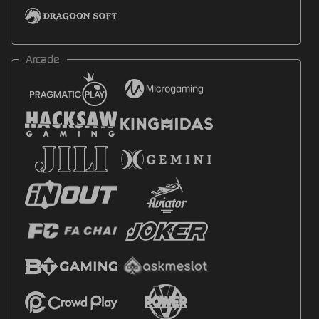
Arcade