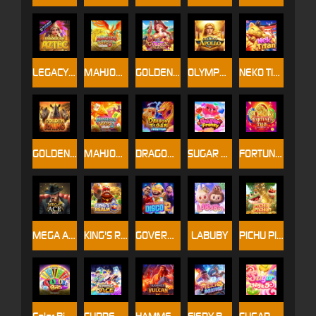
LEGACY OF AZTEC
MAHJONG WAYS 3+
GOLDEN ISLAND
OLYMPUS APOLLO
NEKO TITAN
GOLDEN RHINO
MAHJONG WAYS 3
DRAGON TIGER SHOWDOWN
SUGAR FRENZY
FORTUNE TRIO
MEGA ACE
KING'S REALM
GOVERNMENT DISCO 2
LABUBY
PICHU PICHU