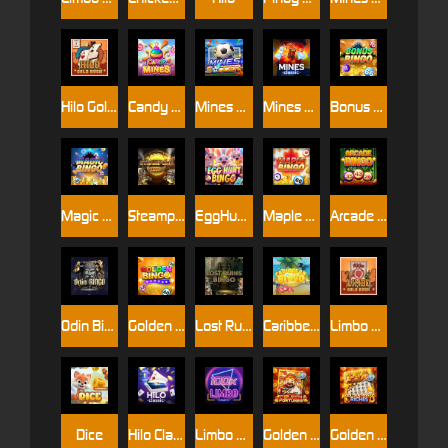
Hilo Gold Rush
Candy Mines
Mines Soccer
Mines Classic
Bonus Bingo
Magic Bingo
Steampunk
EggHunt Bingo
Maple Bingo
Arcade Bingo
Odin Bingo
Golden Bingo
Lost Ruins
Caribbean Bingo
Limbo Gold Rush
Dice
Hilo Classic
Limbo Neon
Golden Fortunes
Golden Horse Riches