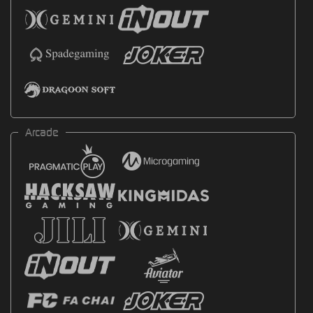
Arcade