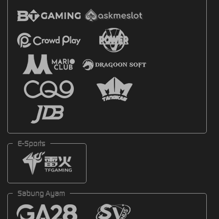
E-Sports
Sabung Ayam