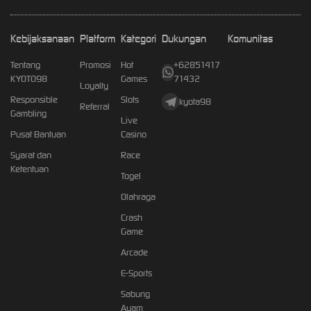
Kebijaksanaan
Platform
Kategori
Dukungan
Komunitas
Tentang
Promosi
Hot
+62851417
KYOTO98
Games
71432
Loyalty
Responsible
Slots
kyota98
Referral
Gambling
Live
Pusat Bantuan
Casino
Syarat dan
Race
Ketentuan
Togel
Olahraga
Crash
Game
Arcade
E-Sports
Sabung
Ayam