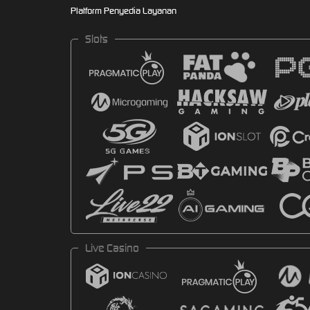
Platform Penyedia Layanan
Slots
Live Casino