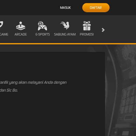
MASUK
DAFTAR
 GAME
ARCADE
E-SPORTS
SABUNG AYAM
PROMOSI
cantik yang akan melayani Anda dengan
an Sic Bo.