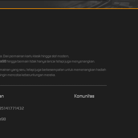
Dari permainan kartu klasik hingga slot modern,
ta98
hingga bermain tidak hanya lancar tetapi juga menyenangkan.
rmainan yang seru, tetapi juga berkesempatan untuk memenangkan hadiah
ng ingin mencoba keberuntungan mereka.
an
Komunitas
85141771432
a98