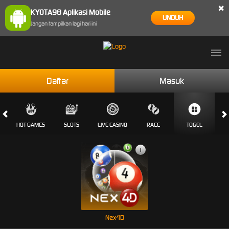
×
KYOTA98 Aplikasi Mobile
UNDUH
Jangan tampilkan lagi hari ini
Daftar
Masuk
HOT GAMES
SLOTS
LIVE CASINO
RACE
TOGEL
OL
i
Nex4D