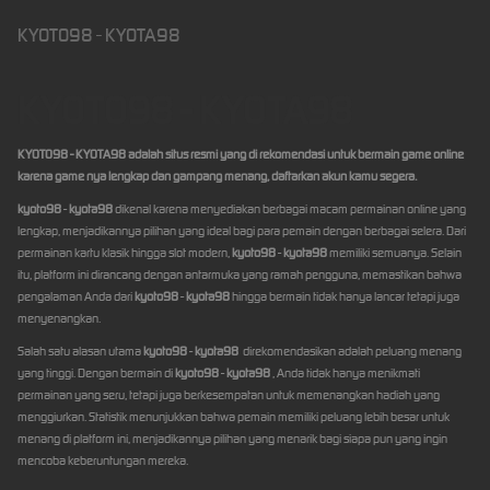
KYOTO98 - KYOTA98
KYOTO98 - KYOTA98
KYOTO98 - KYOTA98 adalah situs resmi yang di rekomendasi untuk bermain game online
karena game nya lengkap dan gampang menang, daftarkan akun kamu segera.
kyoto98
-
kyota98
dikenal karena menyediakan berbagai macam permainan online yang
lengkap, menjadikannya pilihan yang ideal bagi para pemain dengan berbagai selera. Dari
permainan kartu klasik hingga slot modern,
kyoto98
-
kyota98
memiliki semuanya. Selain
itu, platform ini dirancang dengan antarmuka yang ramah pengguna, memastikan bahwa
pengalaman Anda dari
kyoto98
-
kyota98
hingga bermain tidak hanya lancar tetapi juga
menyenangkan.
Salah satu alasan utama
kyoto98
-
kyota98
direkomendasikan adalah peluang menang
yang tinggi. Dengan bermain di
kyoto98
-
kyota98
, Anda tidak hanya menikmati
permainan yang seru, tetapi juga berkesempatan untuk memenangkan hadiah yang
menggiurkan. Statistik menunjukkan bahwa pemain memiliki peluang lebih besar untuk
menang di platform ini, menjadikannya pilihan yang menarik bagi siapa pun yang ingin
mencoba keberuntungan mereka.