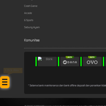
Crash Game
Arcade
E-Sports
Sabung Ayam
Komunitas
Click Aku !
* Selama bank maintenance dan bank offline deposit dan penarikan tida