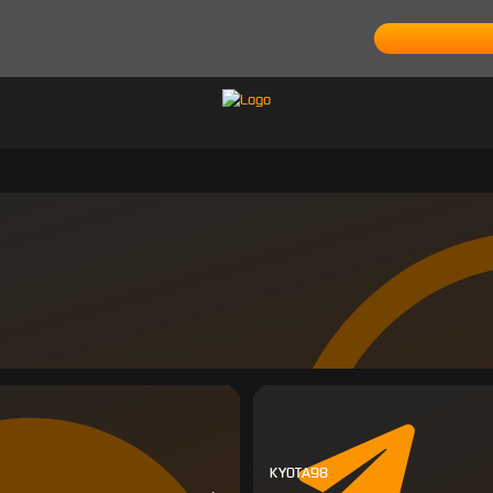
KYOTA98