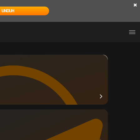
×
UNDUH